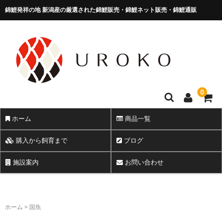
錦鯉発祥の地 新潟産の厳選された錦鯉販売・錦鯉ネット販売・錦鯉通販
錦鯉販売 株式会社 鱗～うろこ～
0
ホーム
商品一覧
購入から飼育まで
ブログ
施設案内
お問い合わせ
ホーム
>
国魚