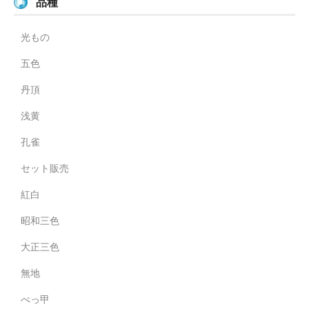
品種
光もの
五色
丹頂
浅黄
孔雀
セット販売
紅白
昭和三色
大正三色
無地
べっ甲