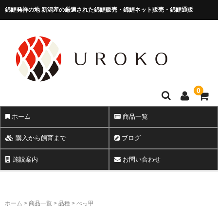
錦鯉発祥の地 新潟産の厳選された錦鯉販売・錦鯉ネット販売・錦鯉通販
錦鯉販売 株式会社 鱗～うろこ～
0
ホーム
商品一覧
購入から飼育まで
ブログ
施設案内
お問い合わせ
ホーム
>
商品一覧
>
品種
>
べっ甲