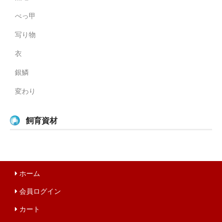
べっ甲
写り物
衣
銀鱗
変わり
飼育資材
ホーム
会員ログイン
カート