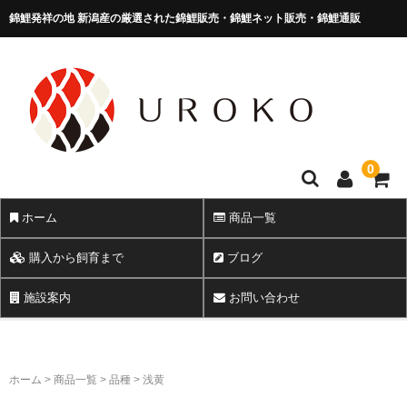
錦鯉発祥の地 新潟産の厳選された錦鯉販売・錦鯉ネット販売・錦鯉通販
錦鯉販売 株式会社 鱗～うろこ～
0
ホーム
商品一覧
購入から飼育まで
ブログ
施設案内
お問い合わせ
ホーム
>
商品一覧
>
品種
>
浅黄