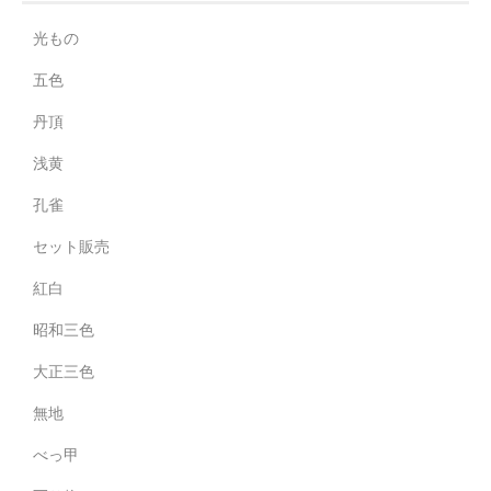
光もの
五色
丹頂
浅黄
孔雀
セット販売
紅白
昭和三色
大正三色
無地
べっ甲