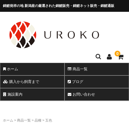
錦鯉発祥の地 新潟産の厳選された錦鯉販売・錦鯉ネット販売・錦鯉通販
錦鯉販売 株式会社 鱗～うろこ～
0
ホーム
商品一覧
購入から飼育まで
ブログ
施設案内
お問い合わせ
ホーム
>
商品一覧
>
品種
>
五色