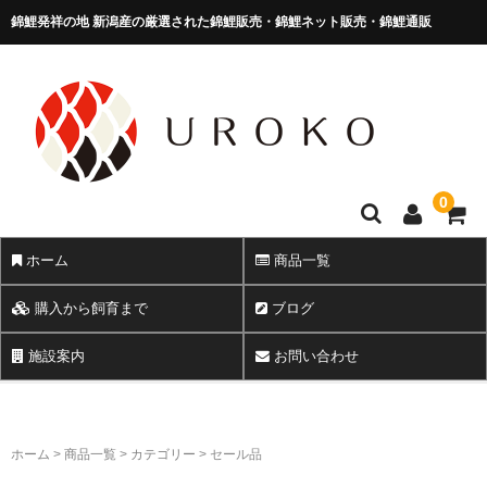
錦鯉発祥の地 新潟産の厳選された錦鯉販売・錦鯉ネット販売・錦鯉通販
錦鯉販売 株式会社 鱗～うろこ～
0
ホーム
商品一覧
購入から飼育まで
ブログ
施設案内
お問い合わせ
ホーム
>
商品一覧
>
カテゴリー
>
セール品