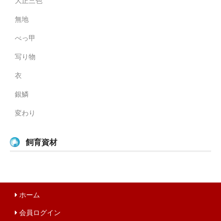
大正三色
無地
べっ甲
写り物
衣
銀鱗
変わり
飼育資材
ホーム
会員ログイン