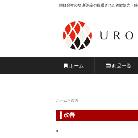
錦鯉発祥の地 新潟産の厳選された錦鯉販売・
錦鯉販売 株式
ホーム
商品一覧
ホーム
>
改善
改善
x