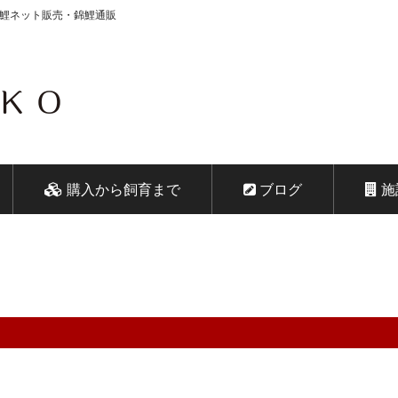
錦鯉ネット販売・錦鯉通販
会社 鱗～うろこ～
購入から飼育まで
ブログ
施