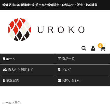
錦鯉発祥の地 新潟産の厳選された錦鯉販売・錦鯉ネット販売・錦鯉通販
錦鯉販売 株式会社 鱗～うろこ～
0
ホーム
商品一覧
購入から飼育まで
ブログ
施設案内
お問い合わせ
ホーム
>
三色