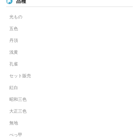
品種
光もの
五色
丹頂
浅黄
孔雀
セット販売
紅白
昭和三色
大正三色
無地
べっ甲