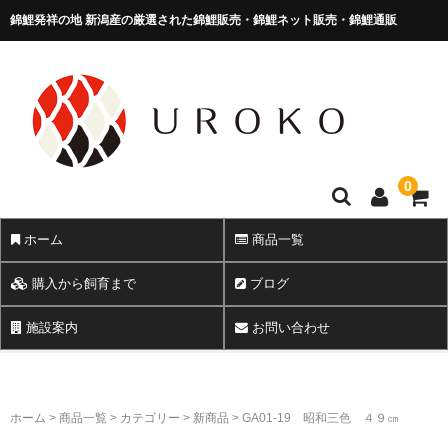
錦鯉発祥の地 新潟産の厳選された錦鯉販売・錦鯉ネット販売・錦鯉通販
錦鯉販売 株式会社 鱗～うろこ～
0
ホーム
商品一覧
購入から飼育まで
ブログ
施設案内
お問い合わせ
ホーム
>
商品一覧
>
カテゴリー
>
新商品
>
GA01-19 昭和三色 ４９㎝