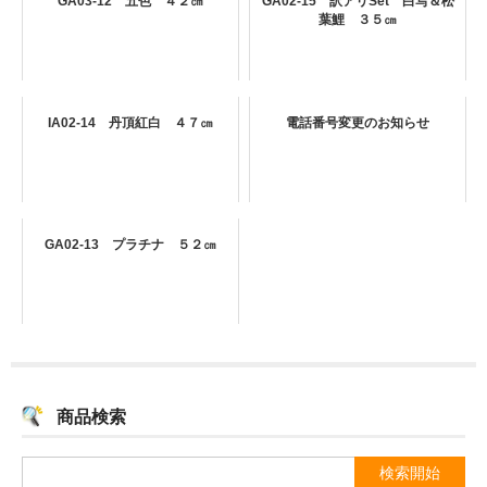
GA03-12 五色 ４２㎝
GA02-15 訳アリSet 白写＆松
葉鯉 ３５㎝
IA02-14 丹頂紅白 ４７㎝
電話番号変更のお知らせ
GA02-13 プラチナ ５２㎝
商品検索