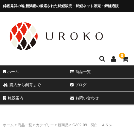
錦鯉発祥の地 新潟産の厳選された錦鯉販売・錦鯉ネット販売・錦鯉通販
錦鯉販売 株式会社 鱗～うろこ～
0
ホーム
商品一覧
購入から飼育まで
ブログ
施設案内
お問い合わせ
ホーム
>
商品一覧
>
カテゴリー
>
新商品
>
GA02-09 羽白 ４５㎝