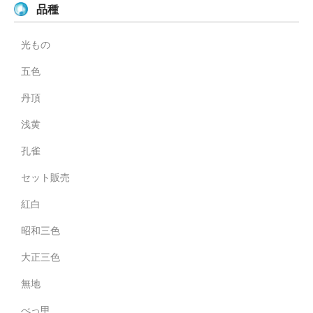
品種
光もの
五色
丹頂
浅黄
孔雀
セット販売
紅白
昭和三色
大正三色
無地
べっ甲