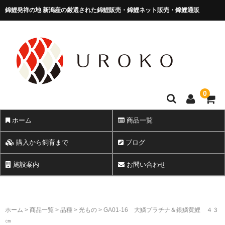
錦鯉発祥の地 新潟産の厳選された錦鯉販売・錦鯉ネット販売・錦鯉通販
錦鯉販売 株式会社 鱗～うろこ～
0
ホーム
商品一覧
購入から飼育まで
ブログ
施設案内
お問い合わせ
ホーム
>
商品一覧
>
品種
>
光もの
>
GA01-16 大鱗プラチナ＆銀鱗黄鯉 ４３
㎝