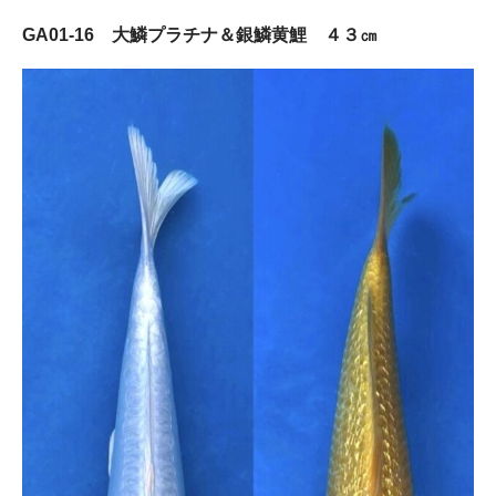
GA01-16 大鱗プラチナ＆銀鱗黄鯉 ４３㎝