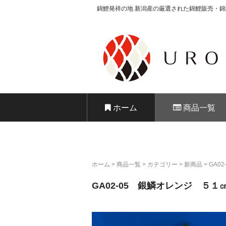
錦鯉発祥の地 新潟産の厳選された錦鯉販売・
錦鯉販売 株式
ホーム
商品一覧
ホーム
>
商品一覧
>
カテゴリー
>
新商品
>
GA0
GA02-05 銀鱗オレンジ ５１