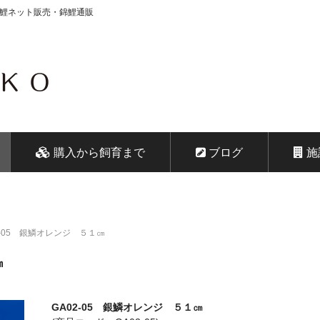
錦鯉ネット販売・錦鯉通販
会社 鱗～うろこ～
購入から飼育まで
ブログ
施
2-05 銀鱗オレンジ ５１㎝
㎝
GA02-05 銀鱗オレンジ ５１㎝