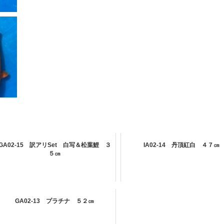
GA02-15 訳アリSet 白写＆松葉鯉 ３
IA02-14 丹頂紅白 ４７㎝
５㎝
GA02-13 プラチナ ５２㎝