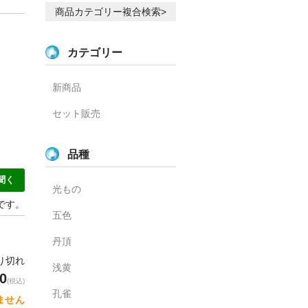
商品カテゴリー複合検索>
カテゴリー
新商品
セット販売
品種
聞く
光もの
」です。
五色
丹頂
売り切れ
浅黄
0
(税込)
孔雀
ません