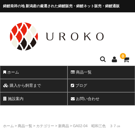
錦鯉発祥の地 新潟産の厳選された錦鯉販売・錦鯉ネット販売・錦鯉通販
錦鯉販売 株式会社 鱗～うろこ～
0
ホーム
商品一覧
購入から飼育まで
ブログ
施設案内
お問い合わせ
ホーム
>
商品一覧
>
カテゴリー
>
新商品
>
GA02-04 昭和三色 ３７㎝