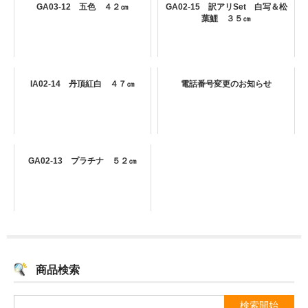
GA03-12 五色 ４２㎝
GA02-15 訳アリSet 白写＆松
葉鯉 ３５㎝
IA02-14 丹頂紅白 ４７㎝
電話番号変更のお知らせ
GA02-13 プラチナ ５２㎝
商品検索