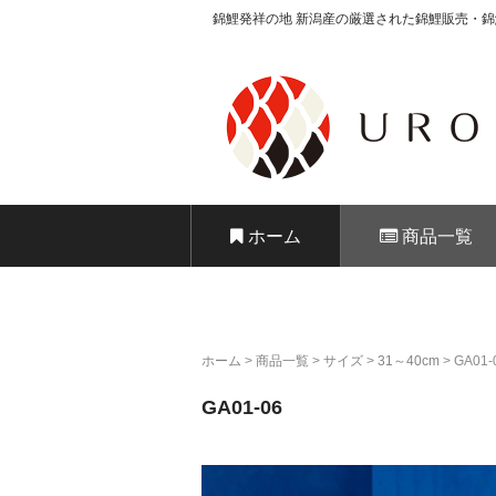
錦鯉発祥の地 新潟産の厳選された錦鯉販売・
錦鯉販売 株式
ホーム
商品一覧
ホーム
>
商品一覧
>
サイズ
>
31～40cm
>
GA01-
GA01-06