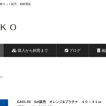
錦鯉ネット販売・錦鯉通販
会社 鱗～うろこ～
購入から飼育まで
ブログ
施
06
GA01-06 Set販売 オレンジ&プラチナ ４０～４１㎝