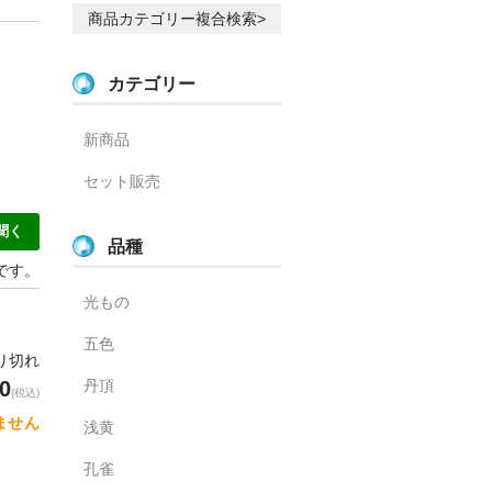
商品カテゴリー複合検索>
カテゴリー
新商品
セット販売
聞く
品種
」です。
光もの
五色
売り切れ
0
丹頂
(税込)
ません
浅黄
孔雀