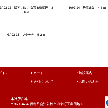
GA02-15 訳アリSet 白写＆松葉鯉 ３
IA02-14 丹頂紅白 ４７㎝
５㎝
GA02-13 プラチナ ５２㎝
グイン
カート
施設案内
送料について
お問い合わせ
本社所在地
〒969-3464 福島県会津若松市河東町工業団地1-2