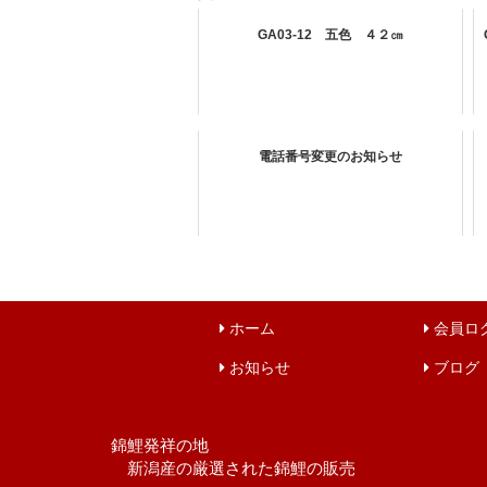
GA03-12 五色 ４２㎝
電話番号変更のお知らせ
ホーム
会員ロ
お知らせ
ブログ
錦鯉発祥の地
新潟産の厳選された錦鯉の販売