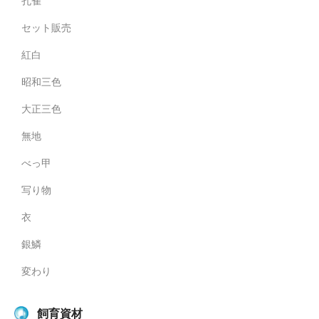
孔雀
セット販売
紅白
昭和三色
大正三色
無地
べっ甲
写り物
衣
銀鱗
変わり
飼育資材