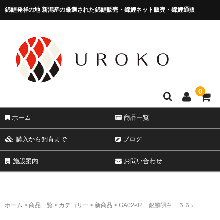
錦鯉発祥の地 新潟産の厳選された錦鯉販売・錦鯉ネット販売・錦鯉通販
錦鯉販売 株式会社 鱗～うろこ～
0
ホーム
商品一覧
購入から飼育まで
ブログ
施設案内
お問い合わせ
ホーム
>
商品一覧
>
カテゴリー
>
新商品
>
GA02-02 銀鱗羽白 ５６㎝