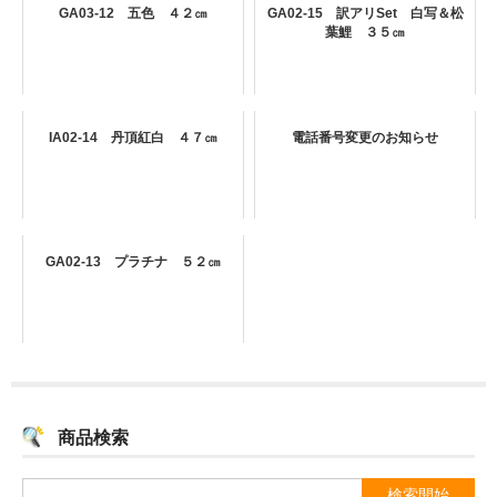
GA03-12 五色 ４２㎝
GA02-15 訳アリSet 白写＆松
葉鯉 ３５㎝
IA02-14 丹頂紅白 ４７㎝
電話番号変更のお知らせ
GA02-13 プラチナ ５２㎝
商品検索