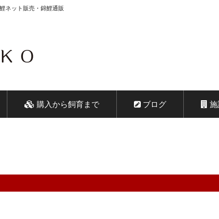
錦鯉ネット販売・錦鯉通販
会社 鱗～うろこ～
購入から飼育まで
ブログ
施