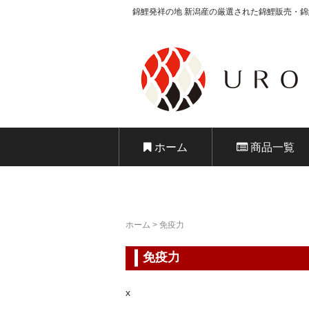
錦鯉発祥の地 新潟産の厳選された錦鯉販売・
錦鯉販売 株式
ホーム
商品一覧
ホーム
>
免疫力
免疫力
x